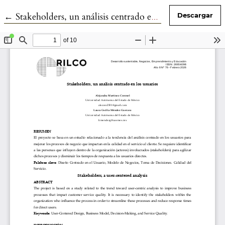
Volver a los detalles del artículo
←
Stakeholders, un análisis centrado en los usuarios
Descargar