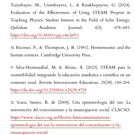
Tuiyebayev, M., Usembayeva, I., & Rizakhojayeva, G. (2024).
Evaluation of the Effectiveness of Using STEAM Projects in
Teaching Physics: Student Interest in the Field of Solar Energy.
Qubahan Academic Journal, 4(3), 678–693.
https://doi.org/10.48161/qaj.v4n3a911
Ricoeur, P., & Thompson, J. B. (1981). Hermeneutics and the
human sciences. Cambridge University Press.
Silva-Hormazábal, M. & Alsina, Á. (2023). STEAM para la
sostenibilidad: integrando la educación estadística y científica en un
contexto rural. Revista Innovaciones Educativas, 25(39), 188-204.
https://dx.doi.org/10.22458/ie.v25i39.4728
Sousa Santos, B. de (2009). Una epistemología del sur: La
reinvención del conocimiento y la emancipación social. CLACSO.
https://www.clacso.org.ar/libreria-latinoamericana/una-
epistemologia-del-sur-la-reinvencion-del-conocimiento-y-la-
emancipacion-social/