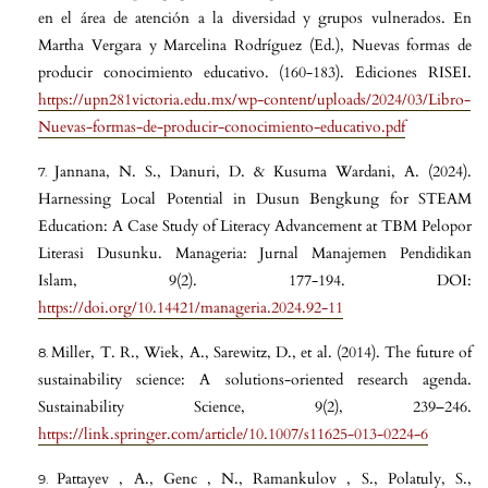
en el área de atención a la diversidad y grupos vulnerados. En
Martha Vergara y Marcelina Rodríguez (Ed.), Nuevas formas de
producir conocimiento educativo. (160-183). Ediciones RISEI.
https://upn281victoria.edu.mx/wp-content/uploads/2024/03/Libro-
Nuevas-formas-de-producir-conocimiento-educativo.pdf
Jannana, N. S., Danuri, D. & Kusuma Wardani, A. (2024).
Harnessing Local Potential in Dusun Bengkung for STEAM
Education: A Case Study of Literacy Advancement at TBM Pelopor
Literasi Dusunku. Manageria: Jurnal Manajemen Pendidikan
Islam, 9(2). 177-194. DOI:
https://doi.org/10.14421/manageria.2024.92-11
Miller, T. R., Wiek, A., Sarewitz, D., et al. (2014). The future of
sustainability science: A solutions-oriented research agenda.
Sustainability Science, 9(2), 239–246.
https://link.springer.com/article/10.1007/s11625-013-0224-6
Pattayev , A., Genc , N., Ramankulov , S., Polatuly, S.,