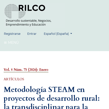
##plugins.themes.healthSciences.language.
Registrarse
Entrar
Español (España)
MENÚ
Vol. 8 Núm. 75 (2026): Enero
ARTÍCULOS
Metodología STEAM en
proyectos de desarrollo rural:
la transdisciplinar para la