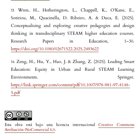
Wren, H., Hetherington, L., Chappell, K., O’Kane, E.,
Sotiriou, M., Quacinella, D. Ribeiro, A. & Duca, E. (2025).
Conceptualising and exploring creative pedagogies and design
thinking in transdisciplinary STEAM higher education courses.
Research Papers in Education, 1–30.
https://doi.org/10.1080/02671522.2025.2493622
Zeng, H., Hu, Y., Hao, J. & Zhang, Z. (2025). Leading Smart
Education: Equity in Urban and Rural STEAM Learning
Environments. Springer.
https://link.springer.com/content/pdf/10.1007/978-981-97-8148-
5.pdf
Esta obra está bajo una licencia internacional
Creative Commons
Atribución-NoComercial 4.0
.