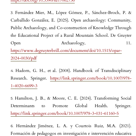
https://doi.org/10.3390/su17062736
Fernández Mier, M., López Gómez, P., Sánchez-Broch, P. &
Carballido González, E. (2025). Open archaeology: Community,
Public Archaeology, and Co-construction of Knowledge Through
the Educational Project of a Rural Mountain School. De Gruyter
Open Archaeology, 11.
https://www.degruyterbrill.com/document/doi/10.1515/opar-
2024-0030/pdf
Hadorn, G. H., et al. (2008). Handbook of Transdisciplinary
Research. Springer.
https://link.springer.com/book/10.1007/978-
1-4020-6699-3
Hamilton, J. B., & Moore, C. E. (2024). Transforming Social
Determinants to Promote Global Health. Springer.
https://link.springer.com/book/10.1007/978-3-031-61160-5
Hernández Jiménez, L. A. y Courtois Ruiz, M.A. (2021).
Formación de pedagogos en investigación e intervención educativa