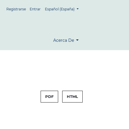
##plugins.themes.healthSciences.language.tog
Registrarse
Entrar
Español (España)
Acerca De
PDF
HTML