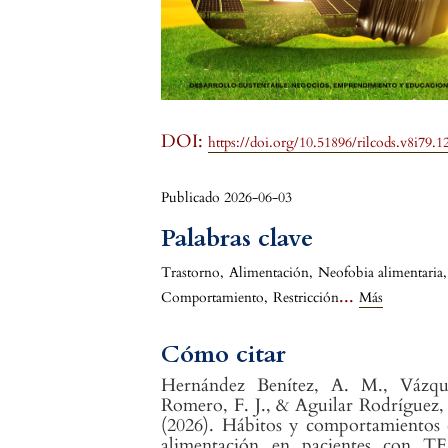
DOI:
https://doi.org/10.51896/rilcods.v8i79.1
Publicado 2026-06-03
Palabras clave
Trastorno
,
Alimentación
,
Neofobia alimentaria
,
...
Comportamiento
,
Restricción
Más
Cómo citar
Hernández Benítez, A. M., Vázqu
Romero, F. J., & Aguilar Rodríguez,
(2026). Hábitos y comportamientos
alimentación en pacientes con TE