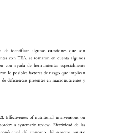
vo de identificar algunas cuestiones que son
cientes con TEA, se tomaron en cuenta algunos
ión con ayuda de herrramientas especialmente
ron lo posibles factores de riesgo que implican
 de deficiencias presentes en macronutrientes y
. Effectiveness of nutritional interventions on
rder: a systematic review. Efectividad de las
conductual del trastorno del espectro autista: