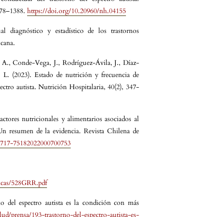
1378–1388.
https://doi.org/10.20960/nh.04155
al diagnóstico y estadístico de los trastornos
icana.
A., Conde-Vega, J., Rodríguez-Ávila, J., Díaz-
L. (2023). Estado de nutrición y frecuencia de
ctro autista. Nutrición Hospitalaria, 40(2), 347-
tores nutricionales y alimentarios asociados al
Un resumen de la evidencia. Revista Chilena de
S0717-75182022000700753
nicas/528GRR.pdf
no del espectro autista es la condición con más
d/prensa/193-trastorno-del-espectro-autista-es-