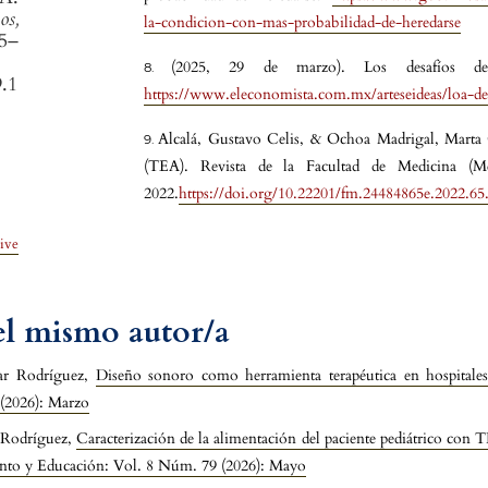
s,
la-condicion-con-mas-probabilidad-de-heredarse
55–
(2025, 29 de marzo). Los desafíos d
9.1
https://www.eleconomista.com.mx/arteseideas/loa-d
Alcalá, Gustavo Celis, & Ochoa Madrigal, Marta G
(TEA). Revista de la Facultad de Medicina (M
2022.
https://doi.org/10.22201/fm.24484865e.2022.65
ive
del mismo autor/a
ar Rodríguez,
Diseño sonoro como herramienta terapéutica en hospitales
(2026): Marzo
r Rodríguez,
Caracterización de la alimentación del paciente pediátrico co
ento y Educación: Vol. 8 Núm. 79 (2026): Mayo