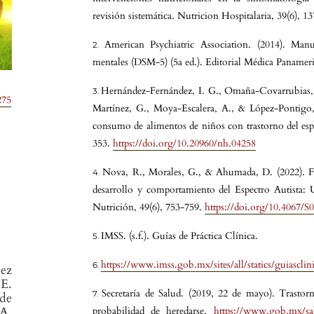
revisión sistemática. Nutricion Hospitalaria, 39(6), 
American Psychiatric Association. (2014). Manu
mentales (DSM-5) (5a ed.). Editorial Médica Panamer
Hernández-Fernández, I. G., Omaña-Covarrubias, 
275
Martínez, G., Moya-Escalera, A., & López-Pontigo, 
consumo de alimentos de niños con trastorno del espe
353.
https://doi.org/10.20960/nh.04258
Nova, R., Morales, G., & Ahumada, D. (2022). Fac
desarrollo y comportamiento del Espectro Autista: 
Nutrición, 49(6), 753-759.
https://doi.org/10.4067/
IMSS. (s.f.). Guías de Práctica Clínica.
https://www.imss.gob.mx/sites/all/statics/guiascli
ez
 E.
Secretaría de Salud. (2019, 22 de mayo). Trastor
 de
A.
probabilidad de heredarse.
https://www.gob.mx/salu