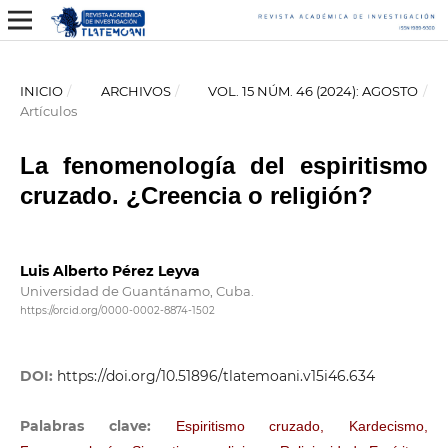
INICIO
/
ARCHIVOS
/
VOL. 15 NÚM. 46 (2024): AGOSTO
/
Artículos
La fenomenología del espiritismo
cruzado. ¿Creencia o religión?
Luis Alberto Pérez Leyva
Universidad de Guantánamo, Cuba.
https://orcid.org/0000-0002-8874-1502
DOI:
https://doi.org/10.51896/tlatemoani.v15i46.634
Palabras clave:
Espiritismo cruzado, Kardecismo,