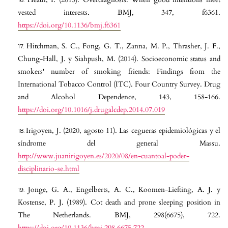
vested interests. BMJ, 347, f6361.
https://doi.org/10.1136/bmj.f6361
Hitchman, S. C., Fong, G. T., Zanna, M. P., Thrasher, J. F.,
Chung-Hall, J. y Siahpush, M. (2014). Socioeconomic status and
smokers' number of smoking friends: Findings from the
International Tobacco Control (ITC). Four Country Survey. Drug
and Alcohol Dependence, 143, 158-166.
https://doi.org/10.1016/j.drugalcdep.2014.07.019
Irigoyen, J. (2020, agosto 11). Las cegueras epidemiológicas y el
síndrome del general Massu.
http://www.juanirigoyen.es/2020/08/en-cuantoal-poder-
disciplinario-se.html
Jonge, G. A., Engelberts, A. C., Koomen-Liefting, A. J. y
Kostense, P. J. (1989). Cot death and prone sleeping position in
The Netherlands. BMJ, 298(6675), 722.
https://doi.org/10.1136/bmj.298.6675.722