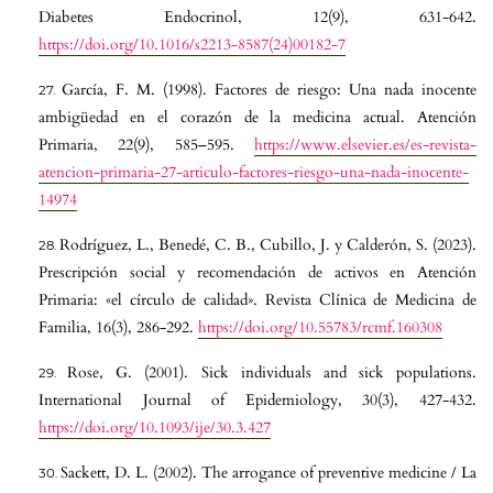
Diabetes Endocrinol, 12(9), 631-642.
https://doi.org/10.1016/s2213-8587(24)00182-7
García, F. M. (1998). Factores de riesgo: Una nada inocente
ambigüedad en el corazón de la medicina actual. Atención
Primaria, 22(9), 585–595.
https://www.elsevier.es/es-revista-
atencion-primaria-27-articulo-factores-riesgo-una-nada-inocente-
14974
Rodríguez, L., Benedé, C. B., Cubillo, J. y Calderón, S. (2023).
Prescripción social y recomendación de activos en Atención
Primaria: «el círculo de calidad». Revista Clínica de Medicina de
Familia, 16(3), 286-292.
https://doi.org/10.55783/rcmf.160308
Rose, G. (2001). Sick individuals and sick populations.
International Journal of Epidemiology, 30(3), 427-432.
https://doi.org/10.1093/ije/30.3.427
Sackett, D. L. (2002). The arrogance of preventive medicine / La