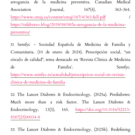
arrogancia de la medicina preventiva. Canadian Medical
Association Journal, 167(4), 363-364.
https://www.cmaj.ca/content/cmaj/167/4/363.full.pdf
/
https://rafabravo.blog/2019/08/08/la-arrogancia-de-la-medicina-
preventiva/
Semfyc - Sociedad Española de Medicina de Familia y
Comunitaria. (10 de enero de 2024). Prescripción social, “un
círculo de calidad”, tema destacado en ‘Revista Clínica de Medicina
de Familia’. Semfyc.
https://www.semfyc.es/actualidad/prescripcion-social-en-revista-
clinica-de-medicina-de-familia
The Lancet Diabetes & Endocrinology. (2025a). Prediabetes:
Much more than a risk factor. The Lancet Diabetes &
Endocrinology, 13(3), 165.
https://doi.org/10.1016/S2213-
8587(25)00034-8
The Lancet Diabetes & Endocrinology. (2025b). Redefining