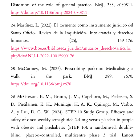
Distortion of the role of general practice. BMJ, 388, e080811.
https://doi.org/10.1136/bmj-2024-080811
Martínez, L. (2022). El tormento como instrumento jurídico del
Santo Oficio. Revista de la Inquisición. Intolerancia y derechos
humanos, (26), 159-176.
https://www.boe.es/biblioteca_juridica/anuarios_derecho/articulo.
php?id=ANU-I-2022-10015900176
McCartney, M. (2025). Prescribing parkrun: Medicalising a
walk in the park. BMJ, 389, r670.
https://doi.org/10.1136/bmj.r670
McGowan, B. M., Bruun, J. M., Capehorn, M., Pedersen, S.
D., Pietiläinen, K. H., Muniraju, H. A. K., Quiroga, M., Varbo,
A. y Lau, D. C. W. (2024). STEP 10 Study Group. Efficacy and
safety of once-weekly semaglutide 2.4 mg versus placebo in people
with obesity and prediabetes (STEP 10): a randomised, double-
blind, placebo-controlled, multicentre phase 3 trial. Lancet