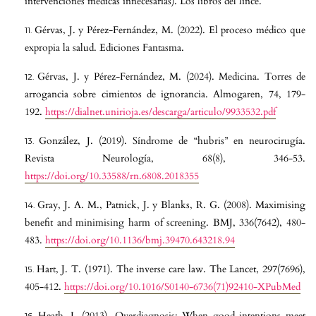
intervenciones médicas innecesarias). Los libros del lince.
Gérvas, J. y Pérez-Fernández, M. (2022). El proceso médico que
expropia la salud. Ediciones Fantasma.
Gérvas, J. y Pérez-Fernández, M. (2024). Medicina. Torres de
arrogancia sobre cimientos de ignorancia. Almogaren, 74, 179-
192.
https://dialnet.unirioja.es/descarga/articulo/9933532.pdf
González, J. (2019). Síndrome de “hubris” en neurocirugía.
Revista Neurología, 68(8), 346-53.
https://doi.org/10.33588/rn.6808.2018355
Gray, J. A. M., Patnick, J. y Blanks, R. G. (2008). Maximising
benefit and minimising harm of screening. BMJ, 336(7642), 480-
483.
https://doi.org/10.1136/bmj.39470.643218.94
Hart, J. T. (1971). The inverse care law. The Lancet, 297(7696),
405-412.
https://doi.org/10.1016/S0140-6736(71)92410-XPubMed
Heath, I. (2013). Overdiagnosis: When good intentions meet