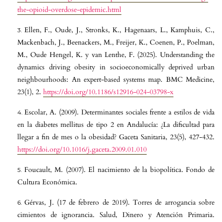
the-opioid-overdose-epidemic.html
Ellen, F., Oude, J., Stronks, K., Hagenaars, L., Kamphuis, C.,
Mackenbach, J., Beenackers, M., Freijer, K., Coenen, P., Poelman,
M., Oude Hengel, K. y van Lenthe, F. (2025). Understanding the
dynamics driving obesity in socioeconomically deprived urban
neighbourhoods: An expert-based systems map. BMC Medicine,
23(1), 2.
https://doi.org/10.1186/s12916-024-03798-x
Escolar, A. (2009). Determinantes sociales frente a estilos de vida
en la diabetes mellitus de tipo 2 en Andalucía: ¿La dificultad para
llegar a fin de mes o la obesidad? Gaceta Sanitaria, 23(5), 427-432.
https://doi.org/10.1016/j.gaceta.2009.01.010
Foucault, M. (2007). El nacimiento de la biopolítica. Fondo de
Cultura Económica.
Gérvas, J. (17 de febrero de 2019). Torres de arrogancia sobre
cimientos de ignorancia. Salud, Dinero y Atención Primaria.