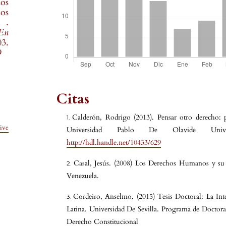
mos
os
l .
 En
3.
9
Citas
Calderón, Rodrigo (2013). Pensar otro derecho: p
ive
Universidad Pablo De Olavide Univer
http://hdl.handle.net/10433/629
Casal, Jesús. (2008) Los Derechos Humanos y su 
Venezuela.
Cordeiro, Anselmo. (2015) Tesis Doctoral: La I
Latina. Universidad De Sevilla. Programa de Docto
Derecho Constitucional