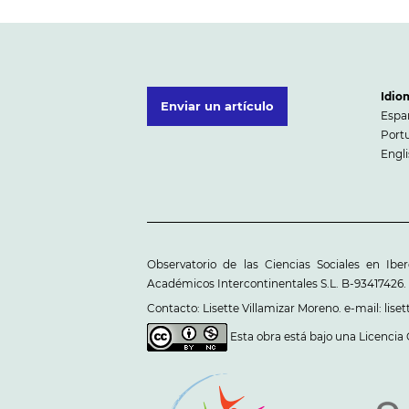
Idio
Enviar un artículo
Espa
Portu
Engl
Observatorio de las Ciencias Sociales en Ibe
Académicos Intercontinentales S.L. B-93417426.
Contacto: Lisette Villamizar Moreno. e-mail: li
Esta obra está bajo una
Licencia