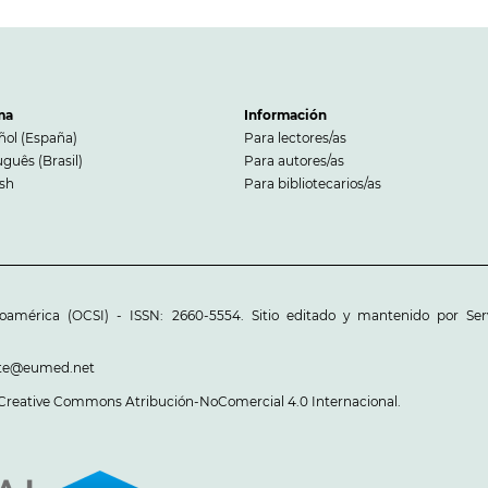
ma
Información
ñol (España)
Para lectores/as
guês (Brasil)
Para autores/as
ish
Para bibliotecarios/as
roamérica (OCSI) - ISSN: 2660-5554. Sitio editado y mantenido por Serv
sette@eumed.net
 Creative Commons Atribución-NoComercial 4.0 Internacional
.