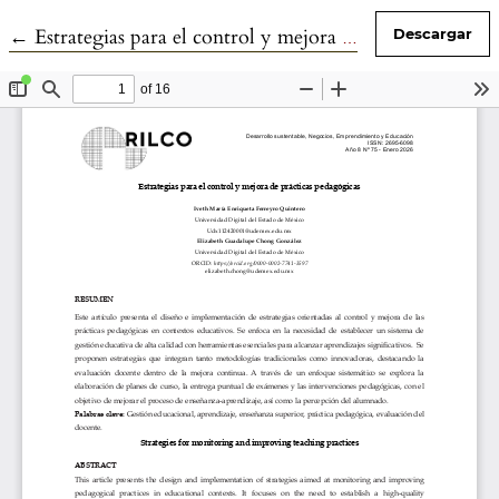
Volver a los detalles del artículo
←
Estrategias para el control y mejora de prácticas pedagógicas
Descargar