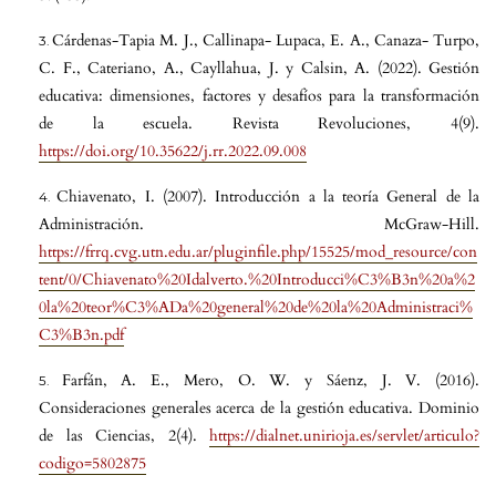
Cárdenas-Tapia M. J., Callinapa- Lupaca, E. A., Canaza- Turpo,
C. F., Cateriano, A., Cayllahua, J. y Calsin, A. (2022). Gestión
educativa: dimensiones, factores y desafíos para la transformación
de la escuela. Revista Revoluciones, 4(9).
https://doi.org/10.35622/j.rr.2022.09.008
Chiavenato, I. (2007). Introducción a la teoría General de la
Administración. McGraw-Hill.
https://frrq.cvg.utn.edu.ar/pluginfile.php/15525/mod_resource/con
tent/0/Chiavenato%20Idalverto.%20Introducci%C3%B3n%20a%2
0la%20teor%C3%ADa%20general%20de%20la%20Administraci%
C3%B3n.pdf
Farfán, A. E., Mero, O. W. y Sáenz, J. V. (2016).
Consideraciones generales acerca de la gestión educativa. Dominio
de las Ciencias, 2(4).
https://dialnet.unirioja.es/servlet/articulo?
codigo=5802875