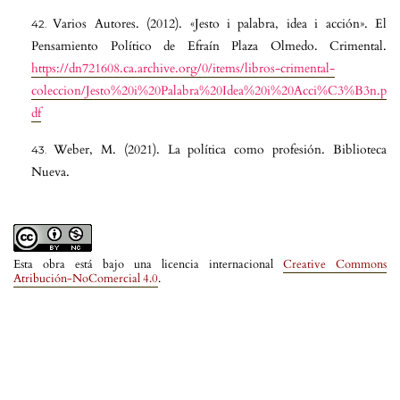
Varios Autores. (2012). «Jesto i palabra, idea i acción». El
Pensamiento Político de Efraín Plaza Olmedo. Crimental.
https://dn721608.ca.archive.org/0/items/libros-crimental-
coleccion/Jesto%20i%20Palabra%20Idea%20i%20Acci%C3%B3n.p
df
Weber, M. (2021). La política como profesión. Biblioteca
Nueva.
Esta obra está bajo una licencia internacional
Creative Commons
Atribución-NoComercial 4.0
.