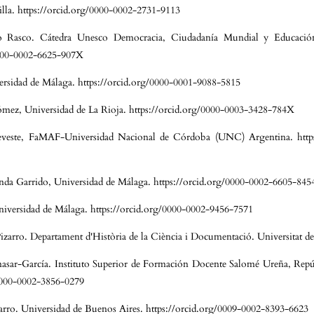
illa. https://orcid.org/0000-0002-2731-9113
o Rasco. Cátedra Unesco Democracia, Ciudadanía Mundial y Educació
0000-0002-6625-907X
ersidad de Málaga. https://orcid.org/0000-0001-9088-5815
mez, Universidad de La Rioja. https://orcid.org/0000-0003-3428-784X
veste, FaMAF-Universidad Nacional de Córdoba (UNC) Argentina. https:
nda Garrido, Universidad de Málaga. https://orcid.org/0000-0002-6605-845
niversidad de Málaga. https://orcid.org/0000-0002-9456-7571
arro. Departament d'Història de la Ciència i Documentació. Universitat de
nasar-García. Instituto Superior de Formación Docente Salomé Ureña, Rep
/0000-0002-3856-0279
rro. Universidad de Buenos Aires. https://orcid.org/0009-0002-8393-6623