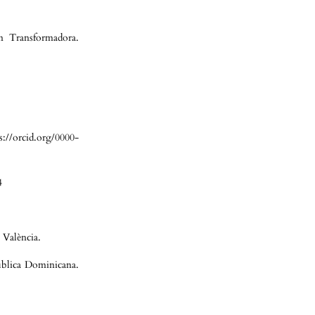
n Transformadora.
//orcid.org/0000-
4
 València.
ública Dominicana.