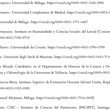
nquero. Universidad de Málaga. https://orcid.org/0000-0002-3348-3980
ranero. Universidad Complutense de Madrid. https://orcid.org/0000-0003-
iversidad de Málaga. https://orcid.org/0000-0003-1771-4467
rnavasio. Instituto en Humanidades y Ciencias Sociales del Litoral (Conic
/0000-0002-7190-9719
almero. Universidade da Coruña. https://orcid.org/0000-0003-3790-5789
. Università degli Studi di Macerata. https://orcid.org/0000-0002-0543-711
 Alcaide. Catedrático en el Departamento de Historia de la Ciencia y D
na y Odontología de la Universitat de València. https://orcid.org/0000-000
ora-Mota. Instituto Superior de Formación Docente Salomé Ureña, Repú
/0000-0003-1052-0598
anuel Alcántara, Málaga. https://orcid.org/0000-0001-7516-004X
ito. CSIC - Instituto de Ciencias del Patrimonio (INCIPIT), Santiag