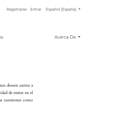
##plugins.themes.healthSciences.language.tog
Registrarse
Entrar
Español (España)
os
Acerca De
es deseen unirse a
idad de entrar en el
tas cuestiones como