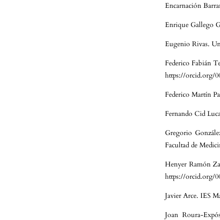
Encarnación Barra
Enrique Gallego G
Eugenio Rivas. Un
Federico Fabián Te
https://orcid.org
Federico Martín P
Fernando Cid Lucas
Gregorio González
Facultad de Medici
Henyer Ramón Zam
https://orcid.org
Javier Arce. IES M
Joan Roura-Expós