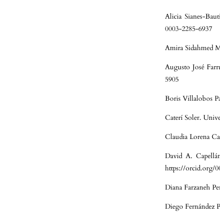
Alicia Sianes-Baut
0003-2285-6937
Amira Sidahmed Mo
Augusto José Farru
5905
Boris Villalobos P
Caterí Soler. Univ
Claudia Lorena Ca
David A. Capellá
https://orcid.org
Diana Farzaneh Pe
Diego Fernández P