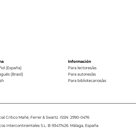
ma
Información
ñol (España)
Para lectores/as
guês (Brasil)
Para autores/as
ish
Para bibliotecarios/as
cial Crítico Mañé, Ferrer & Swartz. ISSN: 2990-0476
cos Intercontinentales S.L. B-93417426. Málaga, España.