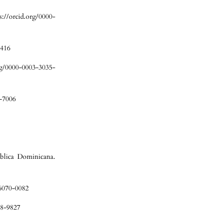
s://orcid.org/0000-
8416
org/0000-0003-3035-
4-7006
blica Dominicana.
-6070-0082
38-9827