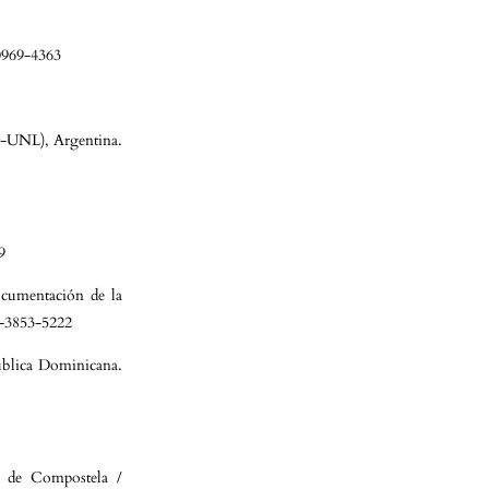
0969-4363
et-UNL), Argentina.
9
ocumentación de la
3-3853-5222
blica Dominicana.
o de Compostela /