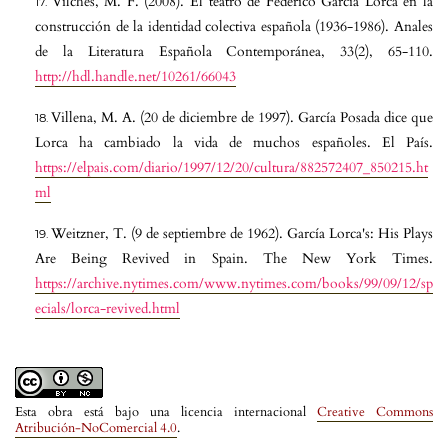
Vilches, M. F. (2008). El teatro de Federico García Lorca en la
construcción de la identidad colectiva española (1936-1986). Anales
de la Literatura Española Contemporánea, 33(2), 65-110.
http://hdl.handle.net/10261/66043
Villena, M. A. (20 de diciembre de 1997). García Posada dice que
Lorca ha cambiado la vida de muchos españoles. El País.
https://elpais.com/diario/1997/12/20/cultura/882572407_850215.ht
ml
Weitzner, T. (9 de septiembre de 1962). García Lorca's: His Plays
Are Being Revived in Spain. The New York Times.
https://archive.nytimes.com/www.nytimes.com/books/99/09/12/sp
ecials/lorca-revived.html
Esta obra está bajo una licencia internacional
Creative Commons
Atribución-NoComercial 4.0
.