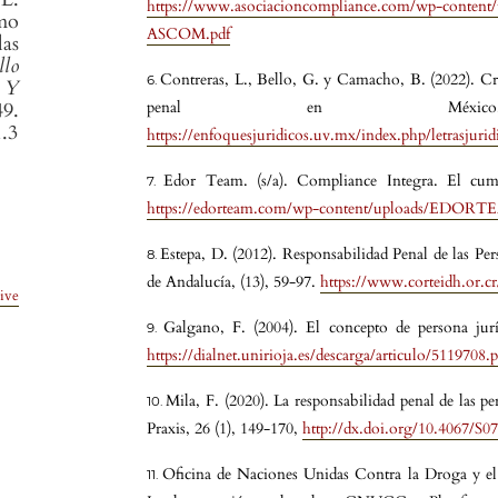
https://www.asociacioncompliance.com/wp-content
mo
ASCOM.pdf
as
llo
Contreras, L., Bello, G. y Camacho, B. (2022). Cr
o Y
9.
penal en Méxic
1.3
https://enfoquesjuridicos.uv.mx/index.php/letrasjurid
Edor Team. (s/a). Compliance Integra. El cump
https://edorteam.com/wp-content/uploads/EDORTE
Estepa, D. (2012). Responsabilidad Penal de las Per
de Andalucía, (13), 59-97.
https://www.corteidh.or.cr
ive
Galgano, F. (2004). El concepto de persona jurí
https://dialnet.unirioja.es/descarga/articulo/5119708.p
Mila, F. (2020). La responsabilidad penal de las pe
Praxis, 26 (1), 149-170,
http://dx.doi.org/10.4067/S
Oficina de Naciones Unidas Contra la Droga y el D