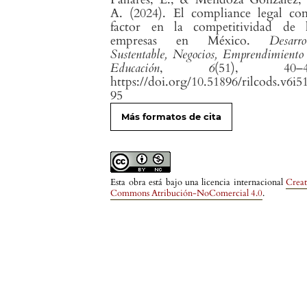
A. (2024). El compliance legal co
factor en la competitividad de l
empresas en México.
Desarro
Sustentable, Negocios, Emprendimient
Educación
,
6
(51), 40–4
https://doi.org/10.51896/rilcods.v6i5
95
Más formatos de cita
Esta obra está bajo una licencia internacional
Creat
Commons Atribución-NoComercial 4.0
.