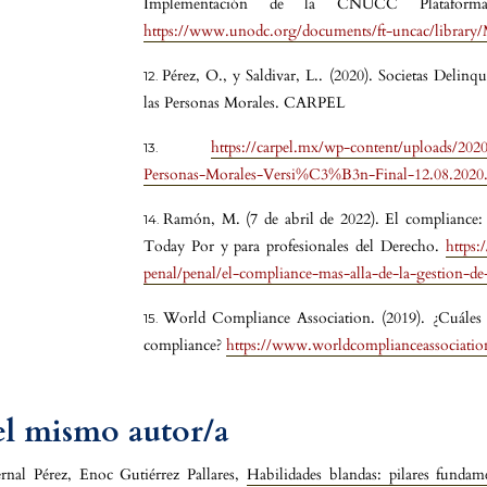
Implementación de la CNUCC Plataform
https://www.unodc.org/documents/ft-uncac/library/
Pérez, O., y Saldivar, L.. (2020). Societas Delin
las Personas Morales. CARPEL
https://carpel.mx/wp-content/uploads/20
Personas-Morales-Versi%C3%B3n-Final-12.08.2020.
Ramón, M. (7 de abril de 2022). El compliance: m
Today Por y para profesionales del Derecho.
https:
penal/penal/el-compliance-mas-alla-de-la-gestion-de
World Compliance Association. (2019). ¿Cuáles 
compliance?
https://www.worldcomplianceassociatio
del mismo autor/a
nal Pérez, Enoc Gutiérrez Pallares,
Habilidades blandas: pilares funda