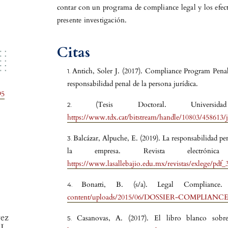
contar con un programa de compliance legal y los efecto
presente investigación.
Citas
Antich, Soler J. (2017). Compliance Program Penal 
responsabilidad penal de la persona jurídica.
95
(Tesis Doctoral. Univers
https://www.tdx.cat/bitstream/handle/10803/458613/
Balcázar, Alpuche, E. (2019). La responsabilidad pen
la empresa. Revista electró
https://www.lasallebajio.edu.mx/revistas/exlege/pdf_
Bonatti, B. (s/a). Legal Compliance
content/uploads/2015/06/DOSSIER-COMPLIANCE
ez
Casanovas, A. (2017). El libro blanco sob
 L.