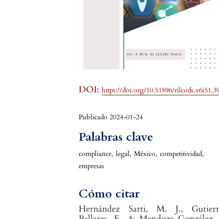
DOI:
https://doi.org/10.51896/rilcods.v6i51.3
Publicado 2024-01-24
Palabras clave
compliance
,
legal
,
México
,
competitividad
,
empresas
Cómo citar
Hernández Sarti, M. J., Gutierr
Pallares, E., & Mendoza González,