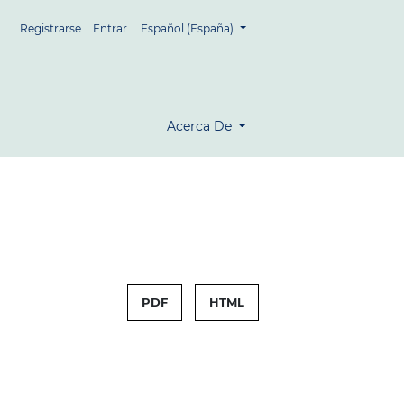
##plugins.themes.healthSciences.language.tog
Registrarse
Entrar
Español (España)
Acerca De
PDF
HTML