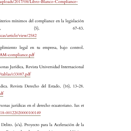
/uploads/2017/08/Libro-Blanco-Compliance-
iterios mínimos del compliance en la legislación
o, (5), 67-83.
icas/article/view/2582
limiento legal en tu empresa, bajo control.
AM-compliance.pdf
sonas Jurídica, Revista Universidad Internacional
/tablas/r33087.pdf
dica. Revista Derecho del Estado, (16), 13-28.
df
rsonas jurídicas en el derecho ecuatoriano. Ius et
0718-00122020000100149
elito. (s/a). Proyecto para la Aceleración de la