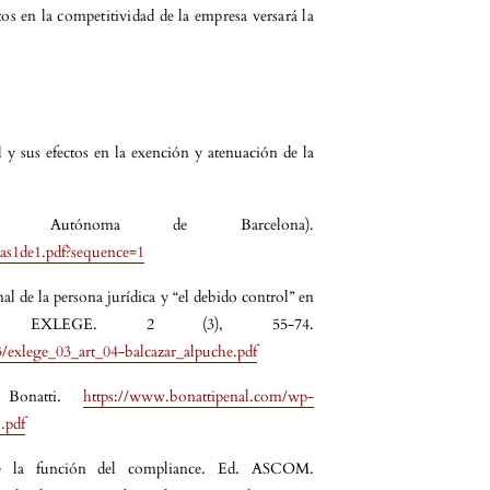
s en la competitividad de la empresa versará la
y sus efectos en la exención y atenuación de la
idad Autónoma de Barcelona).
jas1de1.pdf?sequence=1
al de la persona jurídica y “el debido control” en
nica EXLEGE. 2 (3), 55-74.
3/exlege_03_art_04-balcazar_alpuche.pdf
. Bonatti.
https://www.bonattipenal.com/wp-
.pdf
re la función del compliance. Ed. ASCOM.