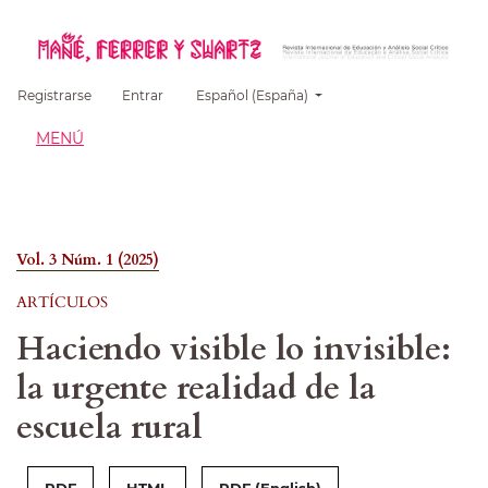
##plugins.themes.healthSciences.language.
Registrarse
Entrar
Español (España)
MENÚ
Vol. 3 Núm. 1 (2025)
ARTÍCULOS
Haciendo visible lo invisible:
la urgente realidad de la
escuela rural
PDF
HTML
PDF (English)