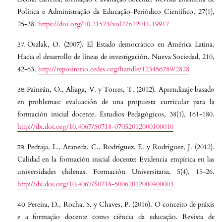
Política e Administração da Educação-Periódico Científico, 27(1),
25-38.
https://doi.org/10.21573/vol27n12011.19917
Oszlak, O. (2007). El Estado democrático en América Latina.
Hacia el desarrollo de líneas de investigación. Nueva Sociedad, 210,
42-63.
http://repositorio.cedes.org/handle/123456789/2828
Paineán, O., Aliaga, V. y Torres, T. (2012). Aprendizaje basado
en problemas: evaluación de una propuesta curricular para la
formación inicial docente. Estudios Pedagógicos, 38(1), 161-180.
http://dx.doi.org/10.4067/S0718-07052012000100010
Pedraja, L., Araneda, C., Rodríguez, E. y Rodríguez, J. (2012).
Calidad en la formación inicial docente: Evidencia empírica en las
universidades chilenas. Formación Universitaria, 5(4), 15-26.
http://dx.doi.org/10.4067/S0718-50062012000400003
Pereira, D., Rocha, S. y Chaves, P. (2016). O conceito de práxis
e a formação docente como ciência da educação. Revista de