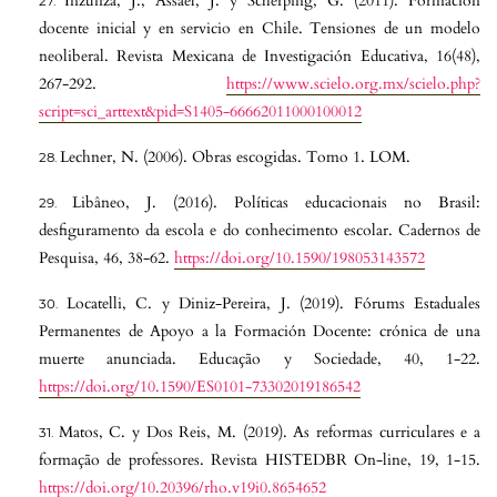
Inzunza, J., Assaél, J. y Scherping, G. (2011). Formación
docente inicial y en servicio en Chile. Tensiones de un modelo
neoliberal. Revista Mexicana de Investigación Educativa, 16(48),
267-292.
https://www.scielo.org.mx/scielo.php?
script=sci_arttext&pid=S1405-66662011000100012
Lechner, N. (2006). Obras escogidas. Tomo 1. LOM.
Libâneo, J. (2016). Políticas educacionais no Brasil:
desfiguramento da escola e do conhecimento escolar. Cadernos de
Pesquisa, 46, 38-62.
https://doi.org/10.1590/198053143572
Locatelli, C. y Diniz-Pereira, J. (2019). Fórums Estaduales
Permanentes de Apoyo a la Formación Docente: crónica de una
muerte anunciada. Educação y Sociedade, 40, 1-22.
https://doi.org/10.1590/ES0101-73302019186542
Matos, C. y Dos Reis, M. (2019). As reformas curriculares e a
formação de professores. Revista HISTEDBR On-line, 19, 1-15.
https://doi.org/10.20396/rho.v19i0.8654652