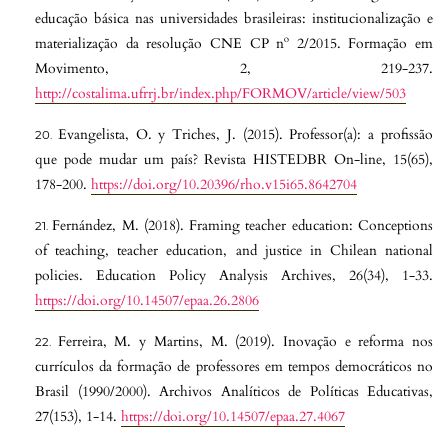
educação básica nas universidades brasileiras: institucionalização e
materialização da resolução CNE CP nº 2/2015. Formação em
Movimento, 2, 219-237.
http://costalima.ufrrj.br/index.php/FORMOV/article/view/503
Evangelista, O. y Triches, J. (2015). Professor(a): a profissão
que pode mudar um país? Revista HISTEDBR On-line, 15(65),
178-200.
https://doi.org/10.20396/rho.v15i65.8642704
Fernández, M. (2018). Framing teacher education: Conceptions
of teaching, teacher education, and justice in Chilean national
policies. Education Policy Analysis Archives, 26(34), 1-33.
https://doi.org/10.14507/epaa.26.2806
Ferreira, M. y Martins, M. (2019). Inovação e reforma nos
currículos da formação de professores em tempos democráticos no
Brasil (1990/2000). Archivos Analíticos de Políticas Educativas,
27(153), 1-14.
https://doi.org/10.14507/epaa.27.4067