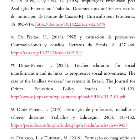
Da Silva, L. y Dias, R. (2018). Implicações Produzidas pela
Avaliação Externa no Trabalho Docente: uma análise em escolas
do município de Duque de Caxias-RJ. Currículo sem Fronteiras,
18, 895-914.
https://doi.org/10.18222/eae.v32.6778
De Freitas, H. (2015). PNE y formación de profesores-
Contradicciones y desafíos. Retratos da Escola, 8, 427-446.
https://doi.org/10.22420/rde.v8i15.511
Diniz-Pereira, J. (2005). Teacher education for social
transformation and its links to progressive social movements: The
case of the landless workers’ movement in Brazil. The Journal for
Critical Education Policy Studies, 3, 91-123.
http://www.jceps.com/wp-content/uploads/PDFs/03-2-04.pdf
Diniz-Pereira, J. (2015). Formação de professores, trabalho e
saberes docentes. Trabalho y Educação, 24(3), 143-152.
https://periodicos.ufmg.br/index.php/trabedu/article/view/9457
Dourado, L. y Tuttman, M. (2019). Formação do magistério da