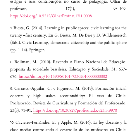
estágio e suas contribuições no curso de pedagogía. Olhar de
professor, 17(1), 98-109.
https://doi.org/10.5212/OlharProfr.v.17i1.0008
Biesta, G. (2014). Learning in public spaces: civic learning for the
twenty –first century. En G. Biesta, M. De Brie y D. Wildemeersch
(Eds.). Civic Learning, democratic citizenship and the public sphere
(pp. 1-14). Springer.
Bollman, M. (2010). Revendo o Plano Nacional de Educação:
proposta da sociedade brasileira. Educação y Sociedade, 31, 657-
676.
https://doi.org/10.1590/S0101-73302010000300002
Carrasco-Aguilar, C. y Figueroa, M. (2019). Formación inicial
docente y high stakes accountability: El caso de Chile.
Profesorado. Revista de Curriculum y Formación del Profesorado,
23(3), 71-91.
https://doi.org/10.30827/profesorado.v23i3.9978
Cavieres-Fernández, E. y Apple, M. (2016). La ley docente y la
clase media: controlando el desarrollo de los profesores en Chile.