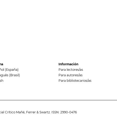
ma
Información
ñol (España)
Para lectores/as
guês (Brasil)
Para autores/as
ish
Para bibliotecarios/as
cial Crítico Mañé, Ferrer & Swartz. ISSN: 2990-0476