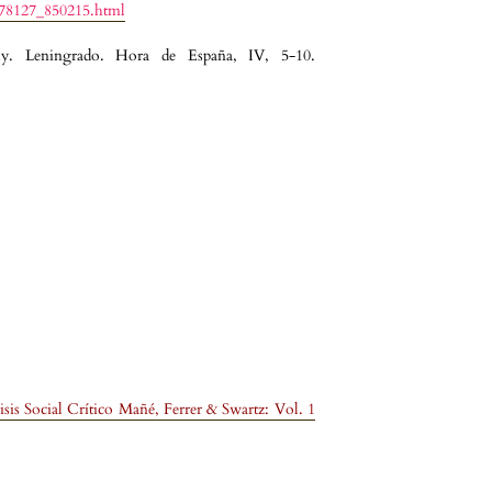
0778127_850215.html
y. Leningrado. Hora de España, IV, 5-10.
sis Social Crítico Mañé, Ferrer & Swartz: Vol. 1