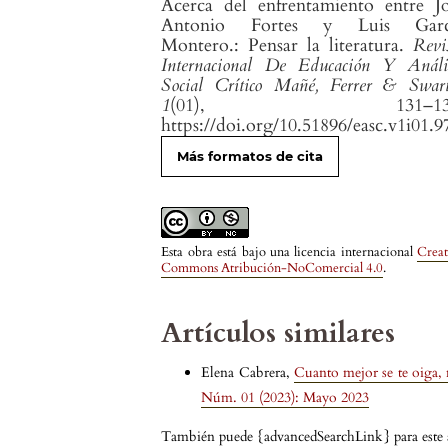
Acerca del enfrentamiento entre J
Antonio Fortes y Luis Garc
Montero.: Pensar la literatura.
Revi
Internacional De Educación Y Análi
Social Crítico Mañé, Ferrer & Swar
1
(01), 131–134
https://doi.org/10.51896/easc.v1i01.9
Más formatos de cita
Esta obra está bajo una licencia internacional
Creat
Commons Atribución-NoComercial 4.0
.
Artículos similares
Elena Cabrera,
Cuanto mejor se te oiga, 
Núm. 01 (2023): Mayo 2023
También puede {advancedSearchLink} para este a