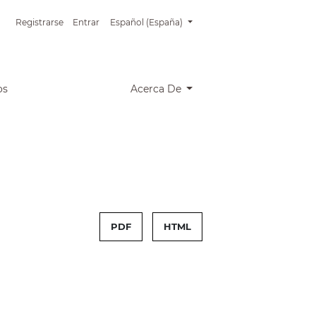
##plugins.themes.healthSciences.language.tog
Registrarse
Entrar
Español (España)
os
Acerca De
PDF
HTML