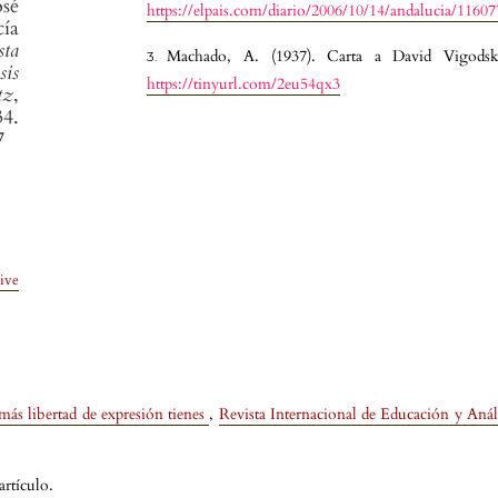
osé
https://elpais.com/diario/2006/10/14/andalucia/116
ía
sta
Machado, A. (1937). Carta a David Vigodsk
sis
https://tinyurl.com/2eu54qx3
tz
,
.
7
ive
más libertad de expresión tienes
,
Revista Internacional de Educación y Análi
rtículo.