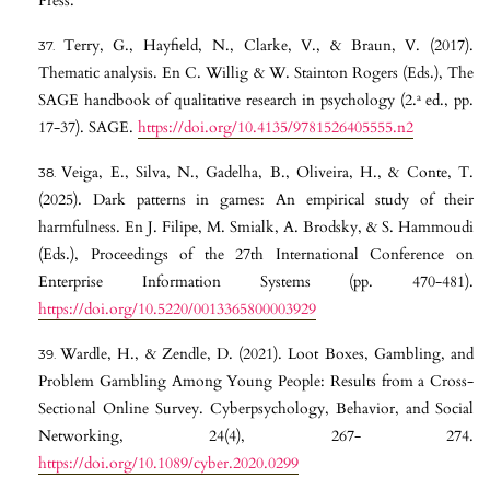
Press.
Terry, G., Hayfield, N., Clarke, V., & Braun, V. (2017).
Thematic analysis. En C. Willig & W. Stainton Rogers (Eds.), The
SAGE handbook of qualitative research in psychology (2.ª ed., pp.
17-37). SAGE.
https://doi.org/10.4135/9781526405555.n2
Veiga, E., Silva, N., Gadelha, B., Oliveira, H., & Conte, T.
(2025). Dark patterns in games: An empirical study of their
harmfulness. En J. Filipe, M. Smialk, A. Brodsky, & S. Hammoudi
(Eds.), Proceedings of the 27th International Conference on
Enterprise Information Systems (pp. 470-481).
https://doi.org/10.5220/0013365800003929
Wardle, H., & Zendle, D. (2021). Loot Boxes, Gambling, and
Problem Gambling Among Young People: Results from a Cross-
Sectional Online Survey. Cyberpsychology, Behavior, and Social
Networking, 24(4), 267- 274.
https://doi.org/10.1089/cyber.2020.0299