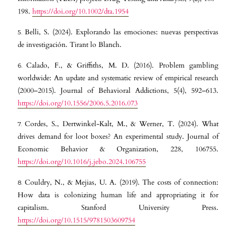
198.
https://doi.org/10.1002/dta.1954
Belli, S. (2024). Explorando las emociones: nuevas perspectivas
de investigación. Tirant lo Blanch.
Calado, F., & Griffiths, M. D. (2016). Problem gambling
worldwide: An update and systematic review of empirical research
(2000–2015). Journal of Behavioral Addictions, 5(4), 592–613.
https://doi.org/10.1556/2006.5.2016.073
Cordes, S., Dertwinkel-Kalt, M., & Werner, T. (2024). What
drives demand for loot boxes? An experimental study. Journal of
Economic Behavior & Organization, 228, 106755.
https://doi.org/10.1016/j.jebo.2024.106755
Couldry, N., & Mejias, U. A. (2019). The costs of connection:
How data is colonizing human life and appropriating it for
capitalism. Stanford University Press.
https://doi.org/10.1515/9781503609754