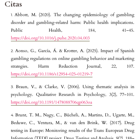
Citas
Abbott, M. (2020). The changing epidemiology of gambling
disorder and gambling-related harm: Public health implications.
Public Health, 184, 41–45.
https://doi.org/10.1016/j.puhe.2020.04.003
Aonso, G., García, Á. & Krotter, A. (2025). Impact of Spanish
gambling regulations on online gambling behavior and marketing
strategies. Harm Reduction Journal, 22, 107.
https://doi.org/10.1186/s12954-025-01219-7
Braun, V., & Clarke, V. (2006). Using thematic analysis in
psychology. Qualitative Research in Psychology, 3(2), 77–101.
https://doi.org/10.1191/1478088706qp063oa
Brunt, T. M., Nagy, C., Bücheli, A., Martins, D., Ugarte, M.,
Beduwe, C., Ventura, M., & van den Brink, W. (2017). Drug
testing in Europe: Monitoring results of the Trans European Drug
Information (TEDI) project. Drug Testing and Analysis, 9(2), 188–