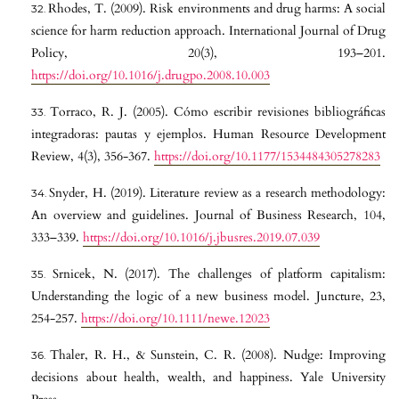
Rhodes, T. (2009). Risk environments and drug harms: A social
science for harm reduction approach. International Journal of Drug
Policy, 20(3), 193–201.
https://doi.org/10.1016/j.drugpo.2008.10.003
Torraco, R. J. (2005). Cómo escribir revisiones bibliográficas
integradoras: pautas y ejemplos. Human Resource Development
Review, 4(3), 356-367.
https://doi.org/10.1177/1534484305278283
Snyder, H. (2019). Literature review as a research methodology:
An overview and guidelines. Journal of Business Research, 104,
333–339.
https://doi.org/10.1016/j.jbusres.2019.07.039
Srnicek, N. (2017). The challenges of platform capitalism:
Understanding the logic of a new business model. Juncture, 23,
254-257.
https://doi.org/10.1111/newe.12023
Thaler, R. H., & Sunstein, C. R. (2008). Nudge: Improving
decisions about health, wealth, and happiness. Yale University