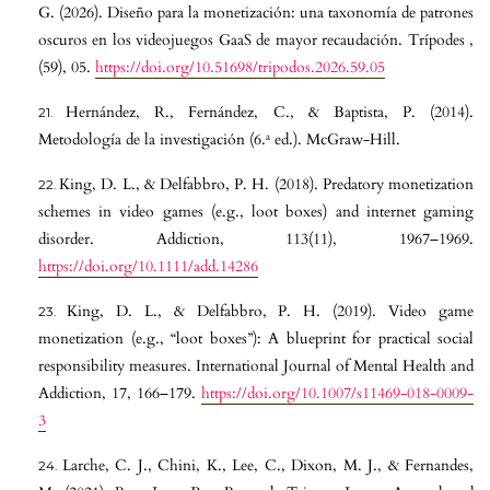
G. (2026). Diseño para la monetización: una taxonomía de patrones
oscuros en los videojuegos GaaS de mayor recaudación. Trípodes ,
(59), 05.
https://doi.org/10.51698/tripodos.2026.59.05
Hernández, R., Fernández, C., & Baptista, P. (2014).
Metodología de la investigación (6.ª ed.). McGraw-Hill.
King, D. L., & Delfabbro, P. H. (2018). Predatory monetization
schemes in video games (e.g., loot boxes) and internet gaming
disorder. Addiction, 113(11), 1967–1969.
https://doi.org/10.1111/add.14286
King, D. L., & Delfabbro, P. H. (2019). Video game
monetization (e.g., “loot boxes”): A blueprint for practical social
responsibility measures. International Journal of Mental Health and
Addiction, 17, 166–179.
https://doi.org/10.1007/s11469-018-0009-
3
Larche, C. J., Chini, K., Lee, C., Dixon, M. J., & Fernandes,