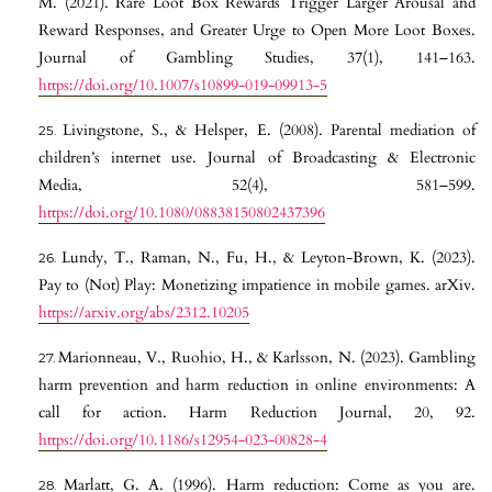
M. (2021). Rare Loot Box Rewards Trigger Larger Arousal and
Reward Responses, and Greater Urge to Open More Loot Boxes.
Journal of Gambling Studies, 37(1), 141–163.
https://doi.org/10.1007/s10899-019-09913-5
Livingstone, S., & Helsper, E. (2008). Parental mediation of
children’s internet use. Journal of Broadcasting & Electronic
Media, 52(4), 581–599.
https://doi.org/10.1080/08838150802437396
Lundy, T., Raman, N., Fu, H., & Leyton-Brown, K. (2023).
Pay to (Not) Play: Monetizing impatience in mobile games. arXiv.
https://arxiv.org/abs/2312.10205
Marionneau, V., Ruohio, H., & Karlsson, N. (2023). Gambling
harm prevention and harm reduction in online environments: A
call for action. Harm Reduction Journal, 20, 92.
https://doi.org/10.1186/s12954-023-00828-4
Marlatt, G. A. (1996). Harm reduction: Come as you are.