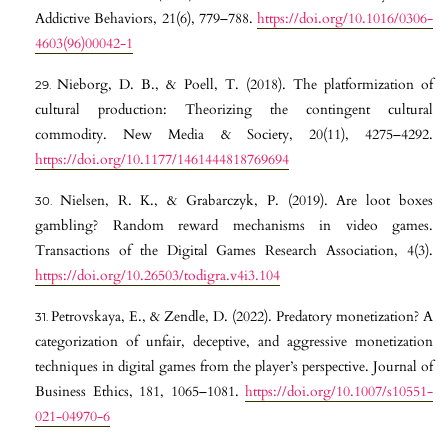
Addictive Behaviors, 21(6), 779–788.
https://doi.org/10.1016/0306-
4603(96)00042-1
Nieborg, D. B., & Poell, T. (2018). The platformization of
cultural production: Theorizing the contingent cultural
commodity. New Media & Society, 20(11), 4275–4292.
https://doi.org/10.1177/1461444818769694
Nielsen, R. K., & Grabarczyk, P. (2019). Are loot boxes
gambling? Random reward mechanisms in video games.
Transactions of the Digital Games Research Association, 4(3).
https://doi.org/10.26503/todigra.v4i3.104
Petrovskaya, E., & Zendle, D. (2022). Predatory monetization? A
categorization of unfair, deceptive, and aggressive monetization
techniques in digital games from the player’s perspective. Journal of
Business Ethics, 181, 1065–1081.
https://doi.org/10.1007/s10551-
021-04970-6