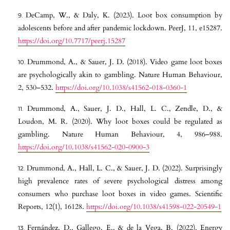
DeCamp, W., & Daly, K. (2023). Loot box consumption by
adolescents before and after pandemic lockdown. PeerJ, 11, e15287.
https://doi.org/10.7717/peerj.15287
Drummond, A., & Sauer, J. D. (2018). Video game loot boxes
are psychologically akin to gambling. Nature Human Behaviour,
2, 530–532.
https://doi.org/10.1038/s41562-018-0360-1
Drummond, A., Sauer, J. D., Hall, L. C., Zendle, D., &
Loudon, M. R. (2020). Why loot boxes could be regulated as
gambling. Nature Human Behaviour, 4, 986–988.
https://doi.org/10.1038/s41562-020-0900-3
Drummond, A., Hall, L. C., & Sauer, J. D. (2022). Surprisingly
high prevalence rates of severe psychological distress among
consumers who purchase loot boxes in video games. Scientific
Reports, 12(1), 16128.
https://doi.org/10.1038/s41598-022-20549-1
Fernández, D., Gallego, E., & de la Vega, B. (2022). Energy