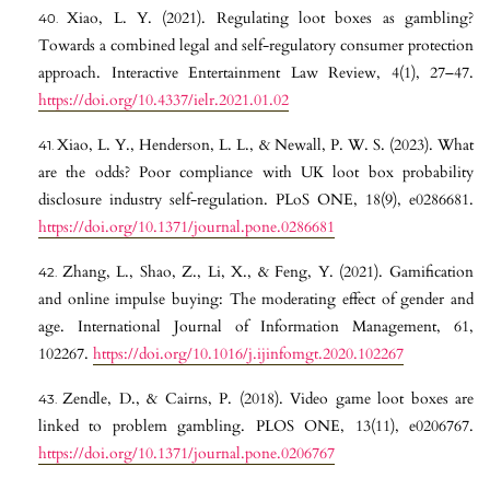
Xiao, L. Y. (2021). Regulating loot boxes as gambling?
Towards a combined legal and self-regulatory consumer protection
approach. Interactive Entertainment Law Review, 4(1), 27–47.
https://doi.org/10.4337/ielr.2021.01.02
Xiao, L. Y., Henderson, L. L., & Newall, P. W. S. (2023). What
are the odds? Poor compliance with UK loot box probability
disclosure industry self-regulation. PLoS ONE, 18(9), e0286681.
https://doi.org/10.1371/journal.pone.0286681
Zhang, L., Shao, Z., Li, X., & Feng, Y. (2021). Gamification
and online impulse buying: The moderating effect of gender and
age. International Journal of Information Management, 61,
102267.
https://doi.org/10.1016/j.ijinfomgt.2020.102267
Zendle, D., & Cairns, P. (2018). Video game loot boxes are
linked to problem gambling. PLOS ONE, 13(11), e0206767.
https://doi.org/10.1371/journal.pone.0206767