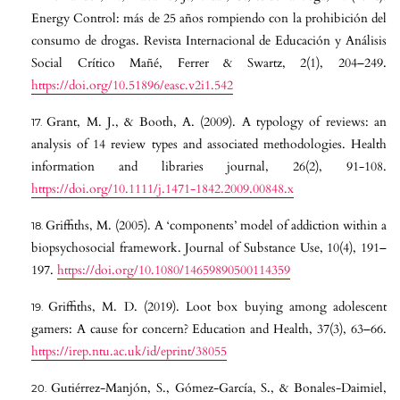
Energy Control: más de 25 años rompiendo con la prohibición del
consumo de drogas. Revista Internacional de Educación y Análisis
Social Crítico Mañé, Ferrer & Swartz, 2(1), 204–249.
https://doi.org/10.51896/easc.v2i1.542
Grant, M. J., & Booth, A. (2009). A typology of reviews: an
analysis of 14 review types and associated methodologies. Health
information and libraries journal, 26(2), 91-108.
https://doi.org/10.1111/j.1471-1842.2009.00848.x
Griffiths, M. (2005). A ‘components’ model of addiction within a
biopsychosocial framework. Journal of Substance Use, 10(4), 191–
197.
https://doi.org/10.1080/14659890500114359
Griffiths, M. D. (2019). Loot box buying among adolescent
gamers: A cause for concern? Education and Health, 37(3), 63–66.
https://irep.ntu.ac.uk/id/eprint/38055
Gutiérrez-Manjón, S., Gómez-García, S., & Bonales-Daimiel,