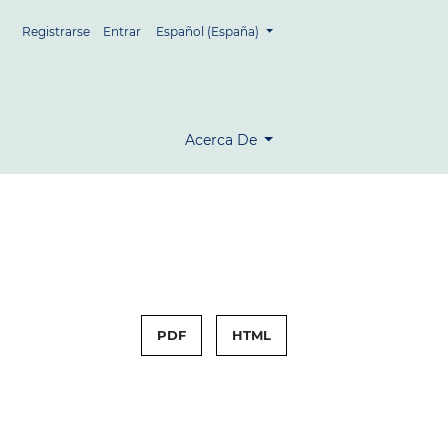
##plugins.themes.healthSciences.language.tog
Registrarse
Entrar
Español (España)
Acerca De
PDF
HTML