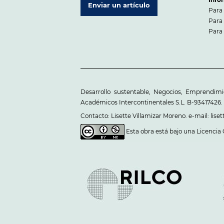
Enviar un artículo
Para 
Para 
Para 
Desarrollo sustentable, Negocios, Emprendim
Académicos Intercontinentales S.L. B-93417426.
Contacto: Lisette Villamizar Moreno. e-mail: li
Esta obra está bajo una
Licencia