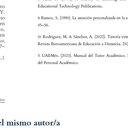
rro
Educational Technology Publications.
 Y.
omo
Ramos, S. (1990). La atención personalizada en la 
en
45–56.
o,
en
Rodríguez, M. & Sánchez, A. (2022). Tutoría virt
os,
Revista Iberoamericana de Educación a Distancia, 25
87–
UAEMéx. (2023). Manual del Tutor Académico. Se
8.1
del Personal Académico.
ive
del mismo autor/a