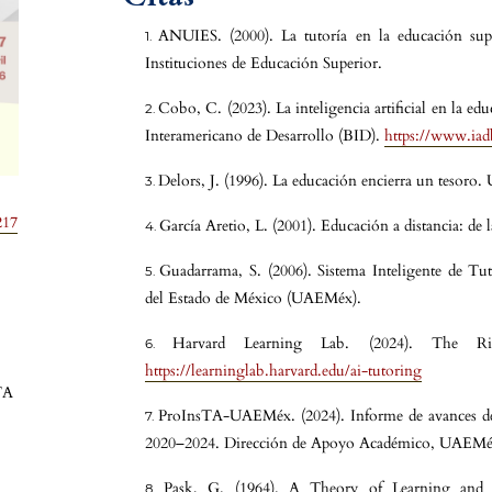
ANUIES. (2000). La tutoría en la educación sup
Instituciones de Educación Superior.
Cobo, C. (2023). La inteligencia artificial en la e
Interamericano de Desarrollo (BID).
https://www.iad
Delors, J. (1996). La educación encierra un tesor
217
García Aretio, L. (2001). Educación a distancia: de l
Guadarrama, S. (2006). Sistema Inteligente de T
del Estado de México (UAEMéx).
Harvard Learning Lab. (2024). The Ri
https://learninglab.harvard.edu/ai-tutoring
TA
ProInsTA-UAEMéx. (2024). Informe de avances de
2020–2024. Dirección de Apoyo Académico, UAEM
Pask, G. (1964). A Theory of Learning and 