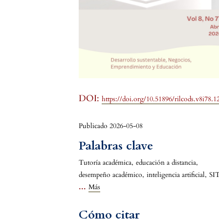
DOI:
https://doi.org/10.51896/rilcods.v8i78.1
Publicado 2026-05-08
Palabras clave
Tutoría académica
,
educación a distancia
,
desempeño académico
,
inteligencia artificial
,
SI
...
Más
Cómo citar